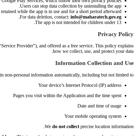
e Google Play Services, which follow their own privacy policies.
Users can stop data collection by uninstalling the app.
 retained while the app is in use and for a short period afterward.
.
For data deletion, contact:
info@maharatech.gov.eg
The app is not intended for children under 13.
Privacy Policy
Service Provider”), and offered as a free service. This policy explains
how we collect, use, and protect your data.
Information Collection and Use
n non-personal information automatically, including but not limited to:
Your device’s Internet Protocol (IP) address
Pages you visit within the Application and the time spent
Date and time of usage
Your mobile operating system
We
do not collect
precise location information.