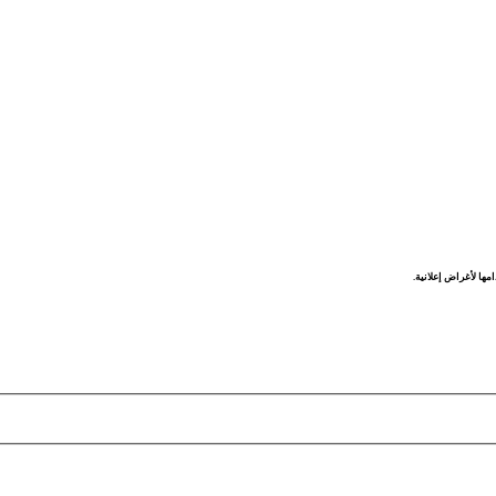
مها لأغراض إعلانية.