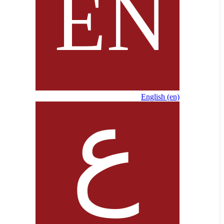
English ‎(en)‎