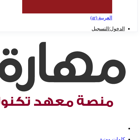
العربية ‎(ar)‎
الدخول/التسجيل
كلمات مهنية