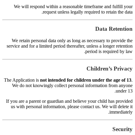
s
Th
I