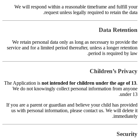
s
Th
I