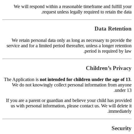
s
Th
I