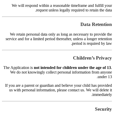
s
Th
I