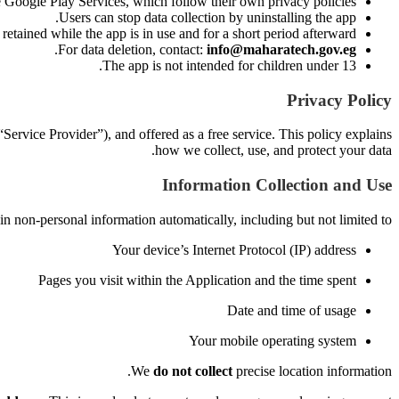
e Google Play Services, which follow their own privacy policies.
Users can stop data collection by uninstalling the app.
 retained while the app is in use and for a short period afterward.
.
For data deletion, contact:
info@maharatech.gov.eg
The app is not intended for children under 13.
Privacy Policy
Service Provider”), and offered as a free service. This policy explains
how we collect, use, and protect your data.
Information Collection and Use
n non-personal information automatically, including but not limited to:
Your device’s Internet Protocol (IP) address
Pages you visit within the Application and the time spent
Date and time of usage
Your mobile operating system
We
do not collect
precise location information.