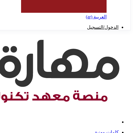
العربية ‎(ar)‎
الدخول/التسجيل
كلمات مهنية