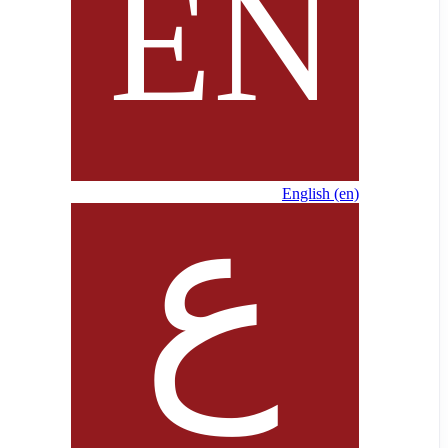
English ‎(en)‎