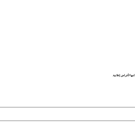
مها لأغراض إعلانية.