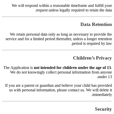
s
Th
I