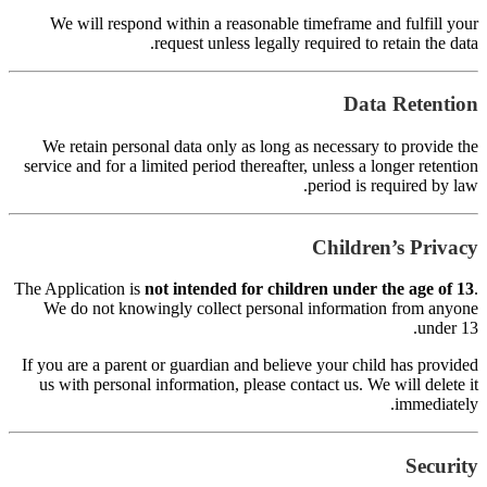
s
Th
I