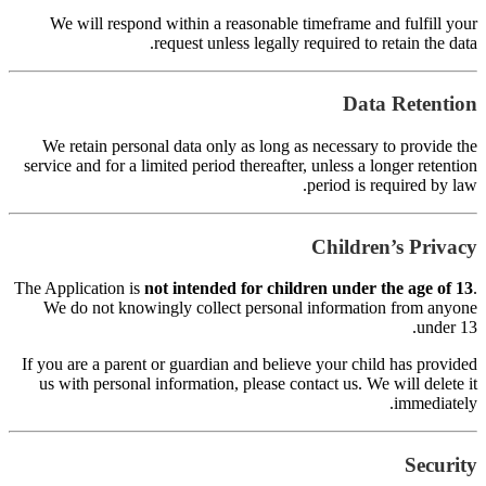
s
Th
I