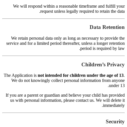
s
Th
I