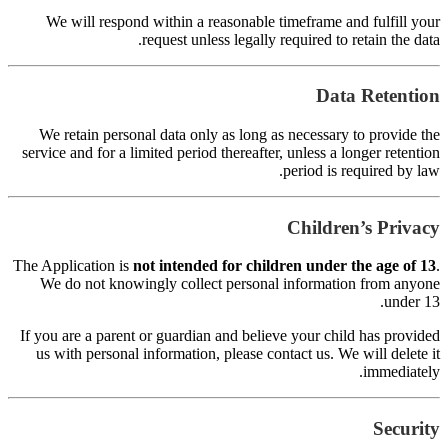
s
Th
I