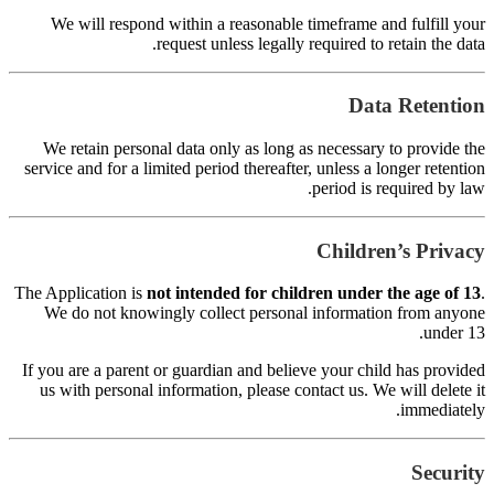
s
Th
I