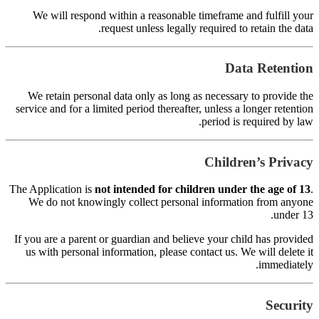
s
Th
I