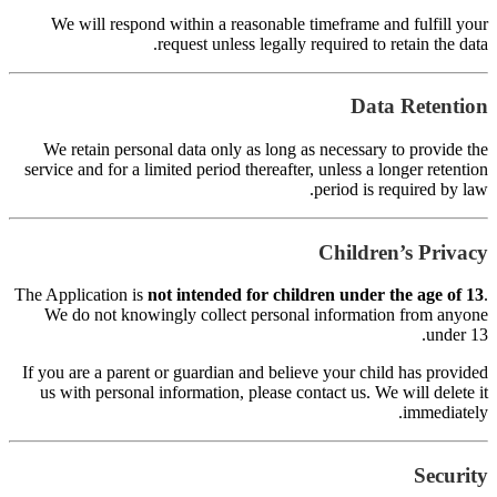
s
Th
I