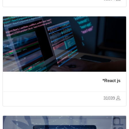
React js*
31039