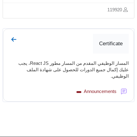
119920
الخطوط العريضة للقسم
الذهاب إلى 
Certificate
المسار الوظيفي المقدم من المسار مطور React JS، يجب
عليك إكمال جميع الدورات للحصول على شهادة الملف
الوظيفي.
منتدى
Announcements
الكتل