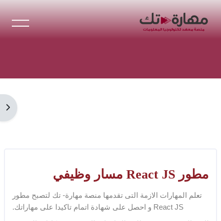
خطى إلى المحتوى الرئيسي
لكتل
فتح 
تجاوز [Cocoon] Custom HTML
الكتل
مطور React JS مسار وظيفي
تعلم المهارات الازمة التى تقدمها منصة مهارة- تك لتصبح مطور
React JS و احصل على شهادة اتمام تاكيدا على مهاراتك.