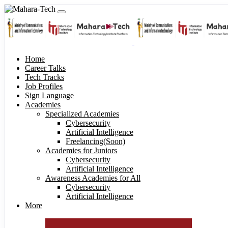
Home
Career Talks
Tech Tracks
Job Profiles
Sign Language
Academies
Specialized Academies
Cybersecurity
Artificial Intelligence
Freelancing(Soon)
Academies for Juniors
Cybersecurity
Artificial Intelligence
Awareness Academies for All
Cybersecurity
Artificial Intelligence
More