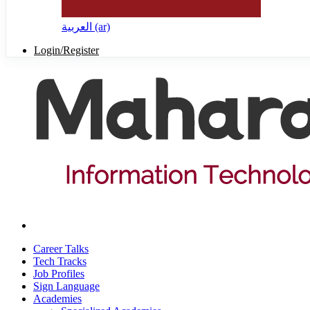
العربية ‎(ar)‎
Login/Register
Career Talks
Tech Tracks
Job Profiles
Sign Language
Academies