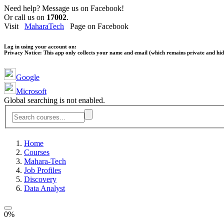
Need help? Message us on Facebook!
Or call us on
17002
.
Visit
MaharaTech
Page on Facebook
Log in using your account on:
Privacy Notice:
This app only collects your name and email (which remains private and hidd
Google
Microsoft
Global searching is not enabled.
Home
Courses
Mahara-Tech
Job Profiles
Discovery
Data Analyst
0%