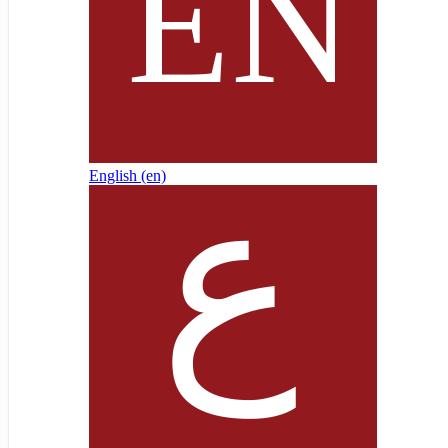
English ‎(en)‎