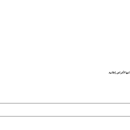
مها لأغراض إعلانية.