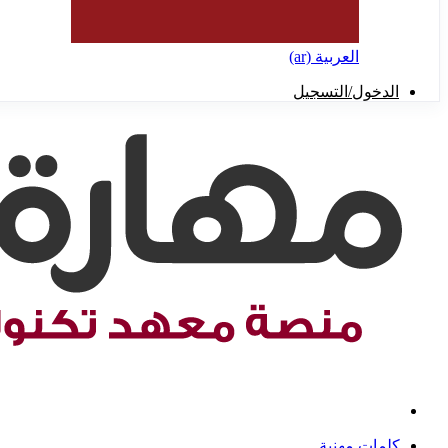
العربية ‎(ar)‎
الدخول/التسجيل
كلمات مهنية