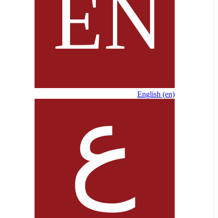
English ‎(en)‎