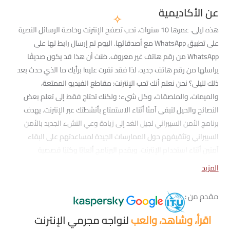
عن الأكاديمية
هذه ليلى. عمرها 10 سنوات. تحب تصفح الإنترنت وخاصة الرسائل النصية
على تطبيق WhatsApp مع أصدقائها. اليوم تم إرسال رابط لها على
WhatsApp من رقم هاتف غير معروف. ظنت أن هذا قد يكون صديقًا
يراسلها من رقم هاتف جديد، لذا فقد نقرت عليه! برأيك ما الذي حدث بعد
ذلك لليلى؟ نحن نعلم أنك تحب الإنترنت: مقاطع الفيديو الممتعة،
والميمات، والملصقات، وكل شيء؛ ولكنك تحتاج فقط إلى تعلم بعض
النصائح والحيل لتبقى آمنًا أثناء الاستمتاع بأنشطتك عبر الإنترنت. يهدف
برنامج الأمن السيبراني لجيل الغد إلى زيادة وعي النشء الجديد بالأمن
السيبراني وتثقيفهم حول الممارسات الجيدة لمساعدتهم على البقاء
آمنين أثناء استخدام الإنترنت. ويقدم البرنامج ألعابًا وكتبًا قصصية
ومقاطع فيديو رسوم متحركة تعليمية؛ مما يجعل التعلم عن الأمن
المزيد
السيبراني ممتعًا وأكثر مرحًا. اقرأ، وشاهد، والعب لنواجه مجرمي الإنترنت
حسِّن مهاراتك في الذكاء الإلكتروني وتعرف كيفية التغلب على المحتالين
مقدم من :
والمخترقين السيبرانيين!
اقرأ، وشاهد، والعب
لنواجه مجرمي الإنترنت