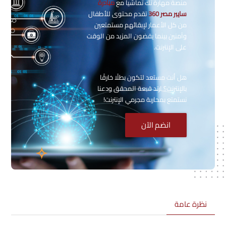
منصة مهارة تك تماشياً مع
مبادرة
سايبر مصر 360
تقدم محتوى للأطفال
من كل الأعمار لإبقائهم مستمتعين
وآمنين بينما يقضون المزيد من الوقت
على الإنترنت.
هل أنت مستعد لتكون بطلًا خارقًا
بالإنترنت؟ ارتد قبعة المحقق ودعنا
نستمتع بمحاربة مجرمي الإنترنت!
انضم الآن
جاوز [Cocoon] Custom HTML
نظرة عامة