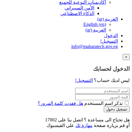
أكاديميات التوعية للجميع
الأمن السيبراني
الذكاء الاصطناعي
العربية ‎(ar)‎
English ‎(en)‎
العربية ‎(ar)‎
الدخول
التسجيل!
info@maharatech.gov.eg
×
الدخول لحسابك
ليس لديك حساب؟
التسجيل!
تذكر اسم المستخدم
هل فقدت كلمة المرور؟
تسجيل دخول
هل تحتاج الى مساعدة ؟ اتصل بنا على 17002
أو قم بزيارة صفحة
مهارة تك
على الفيسبوك