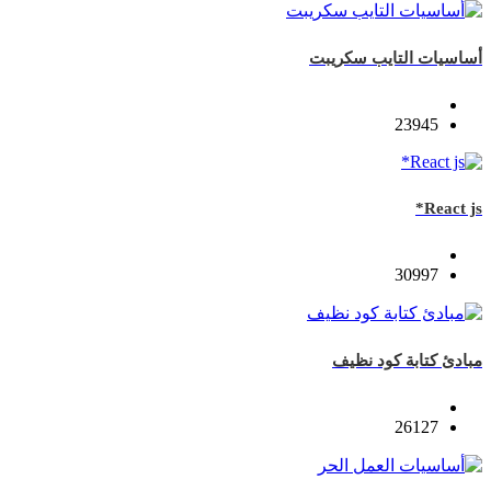
أساسيات التايب سكريبت
23945
React js*
30997
مبادئ كتابة كود نظيف
26127