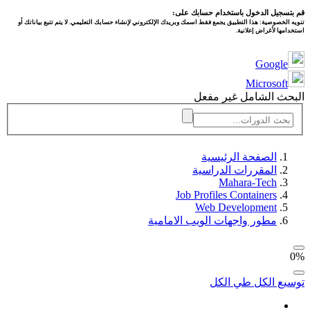
قم بتسجيل الدخول باستخدام حسابك على:
تنويه الخصوصية:
هذا التطبيق يجمع فقط اسمك وبريدك الإلكتروني لإنشاء حسابك التعليمي. لا يتم تتبع بياناتك أو
استخدامها لأغراض إعلانية.
Google
Microsoft
البحث الشامل غير مفعل
الصفحة الرئيسية
المقررات الدراسية
Mahara-Tech
Job Profiles Containers
Web Development
مطور واجهات الويب الامامية
0%
توسيع الكل
طي الكل