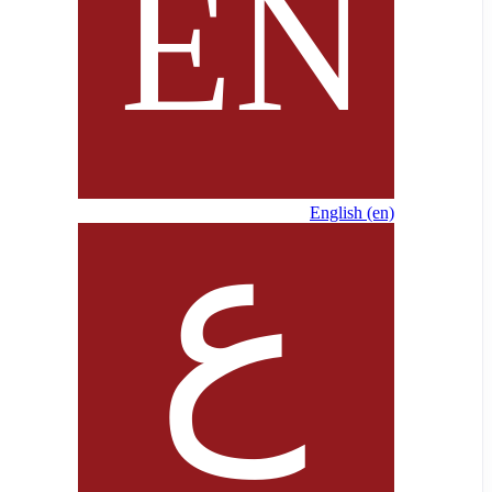
English ‎(en)‎