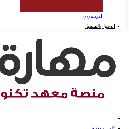
العربية ‎(ar)‎
الدخول/التسجيل
كلمات مهنية