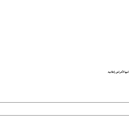
مها لأغراض إعلانية.